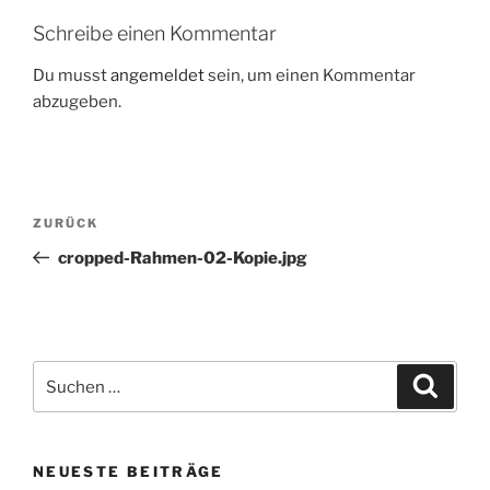
Schreibe einen Kommentar
Du musst
angemeldet
sein, um einen Kommentar
abzugeben.
Beitrags-
Vorheriger
ZURÜCK
Navigation
Beitrag
cropped-Rahmen-02-Kopie.jpg
Suche
Suche
nach:
NEUESTE BEITRÄGE