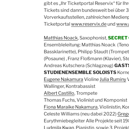
gibt es „Ihr Ticketportal Reservix“ für I
Tickets sind dann bundesweit bei über 
Vorverkaufsstellen, zahlreichen Medien
Ticketportal
www.reservix.de
und
www.a
Matthias Noack
, Saxophonist,
SECRET 
Ensembleleitung: Matthias Noack (Tenor
Bassklarinette), Philipp Staudt (Trompet
(Posaune) , Franz Floßmann (Klavier), St
Andreas Kutschera (Schlagzeug)
GAST
STUDIENENSEMBLE SOLOISTS
Korne
Eugene Nakamura
Violine
Julia Ruminy
V
Wallinger, Kontrabassist
Albert Castillo
, Trompete
Thomas Fuchs, Violinist und Komponist
Fiona Maraike Nakamura
, Violinistin, 
Celeste Williams (neu dabei 2022)
Greg
Eurythmiebegleiter Alle Projekte seit 
Ludmila Kwan
, Pianistin, sowie 3. Projekt