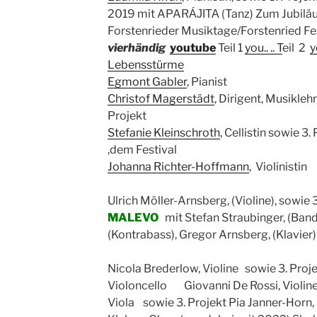
2019 mit APAR
(Tanz) Zum Jubil
ÁJITA
Forstenrieder Musiktage/Forstenried Fe
vierhändig
youtube
Teil 1
you.. .. T
eil 2
y
Lebensstürme
Egmont Gabler
, Pianist
Christof Magerstädt
, Dirigent, Musikleh
Projekt
Stefanie Kleinschroth
, Cellistin sowie 3
,dem Festival
Johanna Richter-Hoffmann
, Violinistin
Ulrich Möller-Arnsberg, (Violine), sowie 
MALEVO
mit Stefan Straubinger, (Ban
(Kontrabass), Gregor Arnsberg, (Klavier)
Nicola Brederlow, Violine sowie 3. Proj
Violoncello Giovanni De Rossi, Violine
Viola sowie 3. Projekt Pia Janner-Horn,