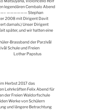
ko Matsuyana, Violoncello Rolf
inen legendären Cembalo Abend
————– —————— Stephan
ter 2008 mit Dirigent Davit
zert damals.) Unser Dirigent
it später, und wir hatten eine
chüler-Brassband der Parzi
vâl
iv
l Schule und Freien
â
Lothar Papstus
 im Herbst 2017 das
n Lehrkräften Felix Abend für
an der Freien Waldorfschule
eiden Werke von Schülern
ung und längere Betrachtung