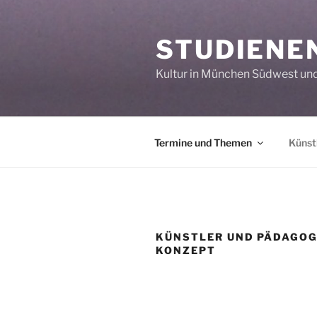
Zum
Inhalt
STUDIENE
springen
Kultur in München Südwest u
Termine und Themen
Künst
KÜNSTLER UND PÄDAGOG
KONZEPT