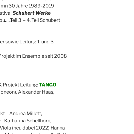
äumn 30 Jahre 1989-2019
stival
Schubert Werke
ou…..T
eil 3 –
4. Teil Schubert
rer sowie Leitung 1. und 3.
. Projekt im Ensemble seit 2008
3. Projekt Leitung:
TANGO
doneon), Alexander Haas,
ekt Andrea Millett,
 Katharina Schellhorn,
 Viola (neu dabei 2022) Hanna