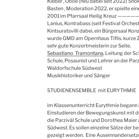
Kleber , Oboe (neu dabei seit 2022) Sho
Basten , Moderation 2022, er spielte e
2001 im Pfarrsaal Heilig Kreuz ——
Lanius, Kontrabass (seit Festival Orches
Kintsuratsvilli dabei, ein Bürgersaal Kon
wurde GMD am Opernhaus Tiflis. kurze Ze
sehr gute Konzertmeisterin zur Seite.
Sebastiano Tramontana
, Leitung der S
Schule, Posaunist und Lehrer an der Parz
Waldorfschule Südwest 
Musikhistoriker und Sänger
STUDIENENSEMBLE mit EURYTHMIE
im Klassenunterricht Eurythmie begann
Einstudieren der Bewegungskunst mit de
die Parzivâl Schule und Dorothea Maier 
Südwest. Es sollen einzelne Sätze der b
gezeigt werden. Eine Auseinnandersetz