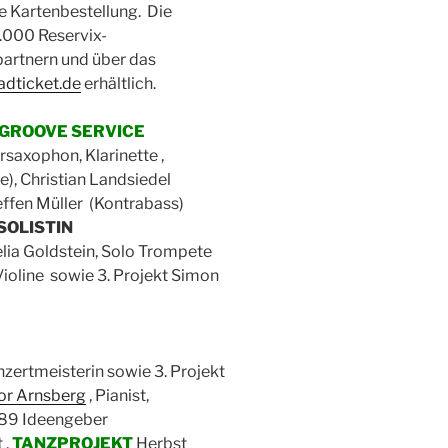
hre Kartenbestellung. Die
3.000 Reservix-
partnern und über das
dticket.de
erhältlich.
GROOVE SERVICE
saxophon, Klarinette ,
e), Christian Landsiedel
effen Müller (Kontrabass)
SOLISTIN
lia Goldstein, Solo Trompete
ioline sowie 3. Projekt Simon
Konzertmeisterin sowie 3. Projekt
or Arnsberg
, Pianist,
1989 Ideengeber
 ,
TANZPROJEKT
Herbst