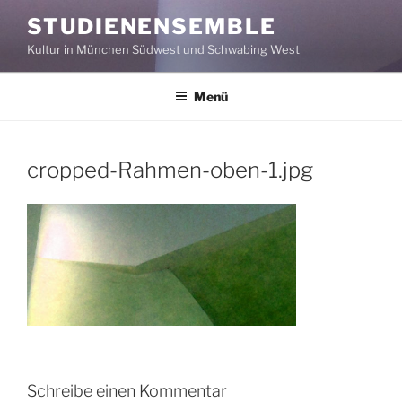
Zum
STUDIENENSEMBLE
Inhalt
Kultur in München Südwest und Schwabing West
springen
Menü
cropped-Rahmen-oben-1.jpg
Schreibe einen Kommentar