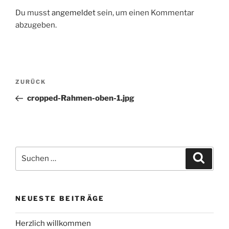
Du musst
angemeldet
sein, um einen Kommentar
abzugeben.
Beitrags-
Vorheriger
ZURÜCK
Navigation
Beitrag
cropped-Rahmen-oben-1.jpg
Suche
Suche
nach:
NEUESTE BEITRÄGE
Herzlich willkommen