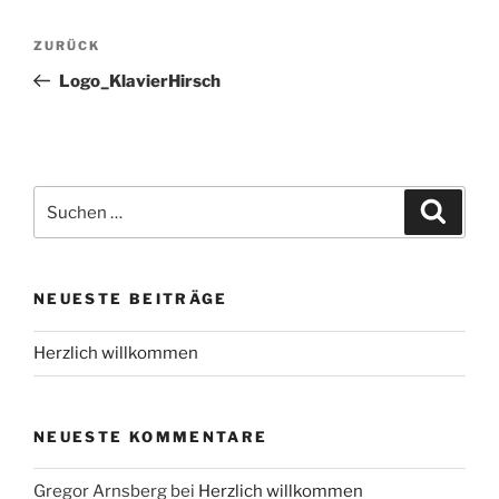
Beitrags-
Vorheriger
ZURÜCK
Navigation
Beitrag
Logo_KlavierHirsch
Suche
Suche
nach:
NEUESTE BEITRÄGE
Herzlich willkommen
NEUESTE KOMMENTARE
Gregor Arnsberg
bei
Herzlich willkommen