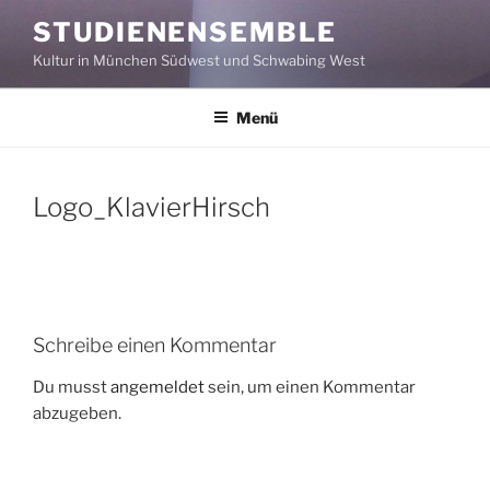
Zum
STUDIENENSEMBLE
Inhalt
Kultur in München Südwest und Schwabing West
springen
Menü
Logo_KlavierHirsch
Schreibe einen Kommentar
Du musst
angemeldet
sein, um einen Kommentar
abzugeben.