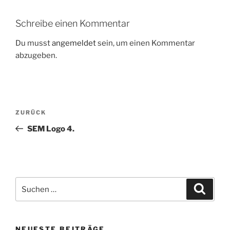
Schreibe einen Kommentar
Du musst
angemeldet
sein, um einen Kommentar
abzugeben.
Beitrags-
Vorheriger
ZURÜCK
Navigation
Beitrag
SEM Logo 4.
Suche
Suche
nach:
NEUESTE BEITRÄGE